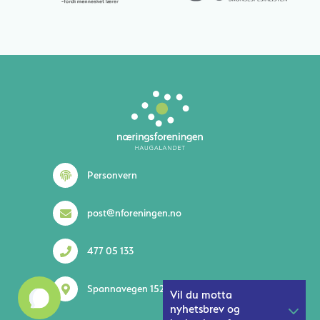
Personvern
post@nforeningen.no
477 05 133
Spannavegen 152 5535 Haugesund
Vil du motta
nyhetsbrev og