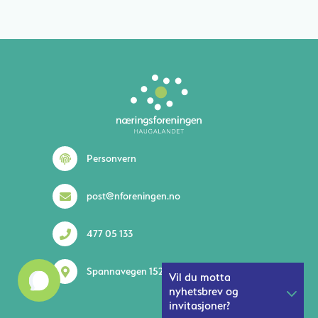
Personvern
post@nforeningen.no
477 05 133
Spannavegen 152 5535 Haugesund
Vil du motta
nyhetsbrev og
invitasjoner?