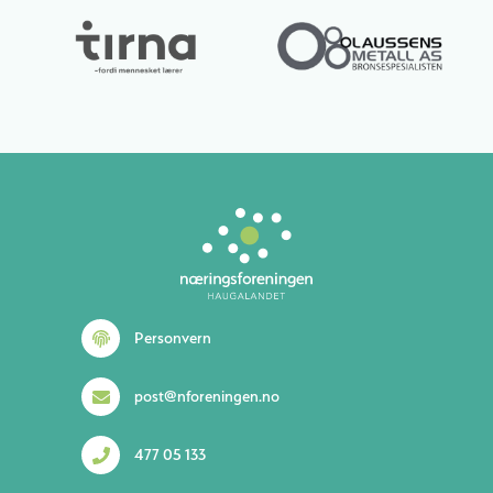
Personvern
post@nforeningen.no
477 05 133