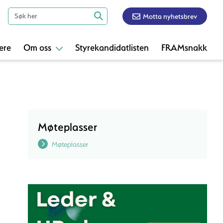
Motta nyhetsbrev
ere
Om oss
Styrekandidatlisten
FRAMsnakk
Møteplasser
Møteplasser