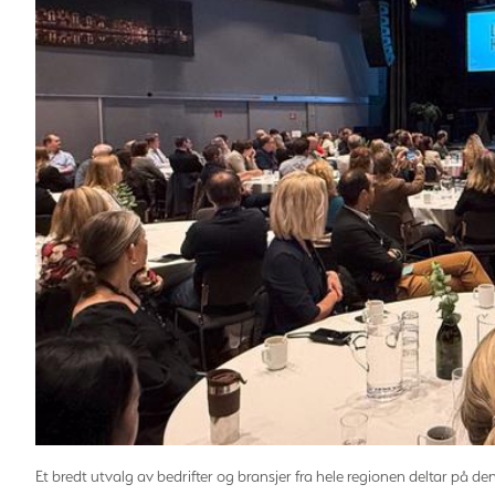
Et bredt utvalg av bedrifter og bransjer fra hele regionen deltar på d