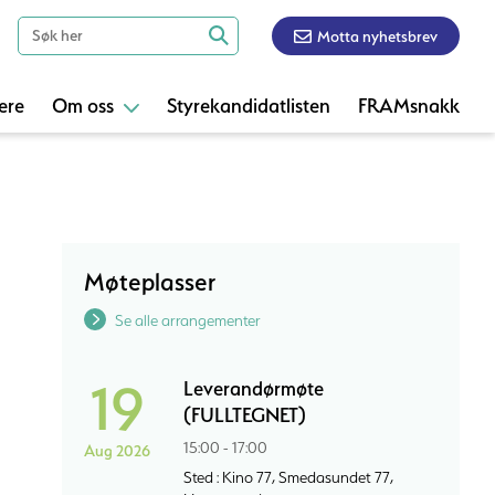
Motta nyhetsbrev
ere
Om oss
Styrekandidatlisten
FRAMsnakk
Møteplasser
Se alle arrangementer
19
Leverandørmøte
(FULLTEGNET)
15:00 - 17:00
Aug 2026
Sted : Kino 77, Smedasundet 77,