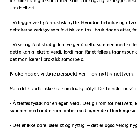
får høre fra fagpersoner med solid erfaring, og det legges vek
umiddelbart.
- Vi legger vekt på praktisk nytte. Hvordan beholde og utvik
deltakerne verktøy som faktisk kan tas i bruk dagen etter, fa
- Vi ser også at stadig flere velger å delta sammen med kolle
dette kan gi ekstra verdi, fordi man får et felles utgangspun
det man lærer i praktisk samarbeid.
Kloke hoder, viktige perspektiver – og nyttig nettverk
Men det handler ikke bare om faglig påfyll. Det handler også 
- Å treffes fysisk har en egen verdi. Det gir rom for nettverk, f
sammen med andre som jobber med lignende utfordringer,» si
- Det er ikke bare lærerikt og nyttig – det er også veldig hy