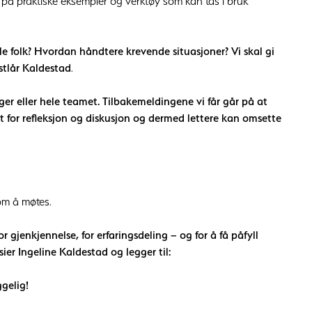
t på praktiske eksempler og verktøy som kan tas i bruk
le folk? Hvordan håndtere krevende situasjoner? Vi skal gi
stlår Kaldestad
.
ger eller hele teamet. Tilbakemeldingene vi får går på at
kt for refleksjon og diskusjon og dermed lettere kan omsette
om å møtes.
or gjenkjennelse, for erfaringsdeling – og for å få påfyll
er Ingeline Kaldestad og legger til:
ggelig!