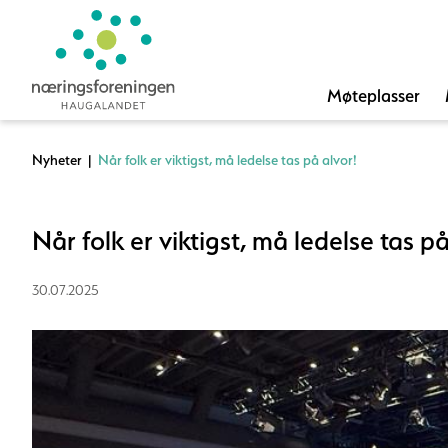
Møteplasser
Nyheter
|
Når folk er viktigst, må ledelse tas på alvor!
Når folk er viktigst, må ledelse tas på
30.07.2025