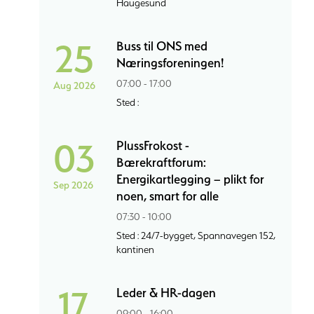
Haugesund
25
Buss til ONS med
Næringsforeningen!
07:00 - 17:00
Aug 2026
Sted :
03
PlussFrokost -
Bærekraftforum:
Energikartlegging – plikt for
Sep 2026
noen, smart for alle
07:30 - 10:00
Sted : 24/7-bygget, Spannavegen 152,
kantinen
17
Leder & HR-dagen
09:00 - 16:00