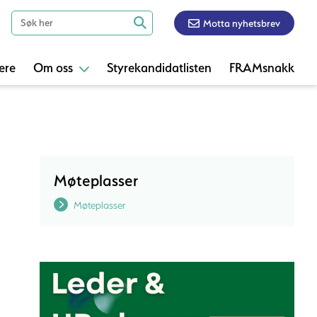
Motta nyhetsbrev
ere
Om oss
Styrekandidatlisten
FRAMsnakk
Møteplasser
Møteplasser