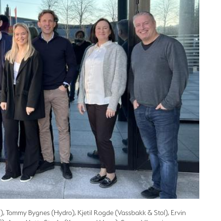
, Tommy Bygnes (Hydro), Kjetil Rogde (Vassbakk & Stol), Ervin