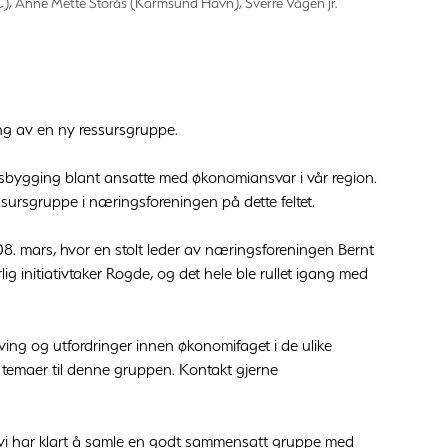
C), Anne Mette Storås (Karmsund Havn), Sverre Vågen jr.
ering av en ny ressursgruppe.
rksbygging blant ansatte med økonomiansvar i vår region.
sursgruppe i næringsforeningen på dette feltet.
. mars, hvor en stolt leder av næringsforeningen Bernt
 initiativtaker Rogde, og det hele ble rullet igang med
ing og utfordringer innen økonomifaget i de ulike
g temaer til denne gruppen. Kontakt gjerne
t vi har klart å samle en godt sammensatt gruppe med