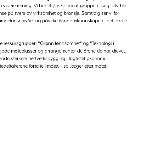
videre retning. Vi har et ønske om at gruppen i seg selv blir
e på tvers av virksomhet og bransje. Samtidig ser vi for
 kompetansenivået og påvirke økonomikunnskapen i det lokale
e ressursgrupper; "Grønn lønnsomhet" og "Teknologi i
re gode møteplasser og arrangementer de årene de har drevet.
 enda sterkere nettverksbygging i fagfeltet økonomi.
edeltakerene fortalte i møtet, - sa Jæger etter møtet.