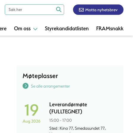
Motta nyhetsbrev
ere
Om oss
Styrekandidatlisten
FRAMsnakk
Møteplasser
Se alle arrangementer
19
Leverandørmøte
(FULLTEGNET)
15:00 - 17:00
Aug 2026
Sted : Kino 77, Smedasundet 77,