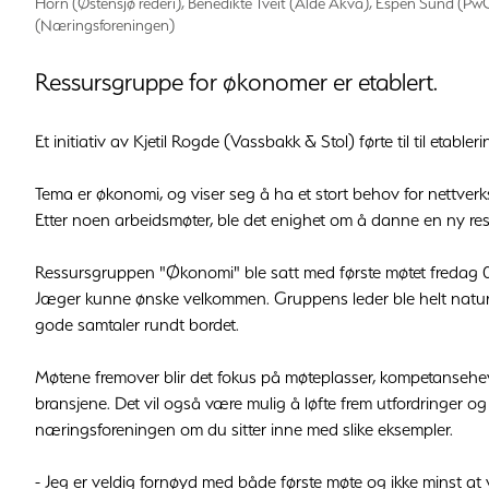
Horn (Østensjø rederi), Benedikte Tveit (Alde Akva), Espen Sund (Pw
(Næringsforeningen)
Ressursgruppe for økonomer er etablert.
Et initiativ av Kjetil Rogde (Vassbakk & Stol) førte til til etabl
Tema er økonomi, og viser seg å ha et stort behov for nettve
Etter noen arbeidsmøter, ble det enighet om å danne en ny res
Ressursgruppen "Økonomi" ble satt med første møtet fredag 08
Jæger kunne ønske velkommen. Gruppens leder ble helt naturlig
gode samtaler rundt bordet.
Møtene fremover blir det fokus på møteplasser, kompetansehev
bransjene. Det vil også være mulig å løfte frem utfordringer o
næringsforeningen om du sitter inne med slike eksempler.
- Jeg er veldig fornøyd med både første møte og ikke minst a