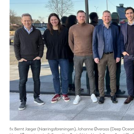
f.v. Bernt Jæger (Næringsforeningen), Johanne Øveraas (Deep Ocean)