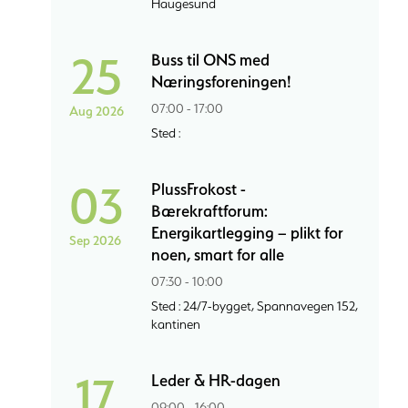
Haugesund
25
Buss til ONS med
Næringsforeningen!
07:00 - 17:00
Aug 2026
Sted :
03
PlussFrokost -
Bærekraftforum:
Energikartlegging – plikt for
Sep 2026
noen, smart for alle
07:30 - 10:00
Sted : 24/7-bygget, Spannavegen 152,
kantinen
17
Leder & HR-dagen
09:00 - 16:00